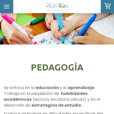
Toggle
navigation
ORITOS
SOBRE NOSOTROS
PEDAGOGÍA
SERVICIOS
Se enfoca en la
educación
y el
aprendizaje
.
Trabaja en la adquisición de
habilidades
RESEÑAS
académicas
(lectura, escritura cálculo) y en el
desarrollo de
estrategias de estudio.
NOTICIAS
Evalúa e interviene en dificultades específicas del